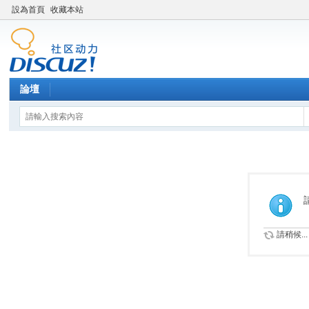
設為首頁
收藏本站
論壇
請稍候...