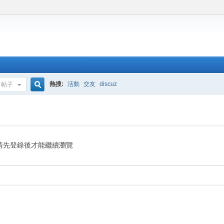
熱搜:
活動
交友
discuz
帖子
搜
索
請先登錄後才能繼續瀏覽