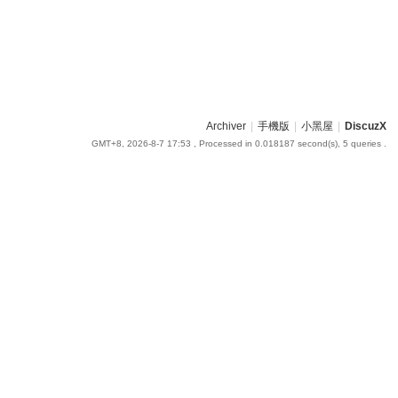
Archiver
|
手機版
|
小黑屋
|
DiscuzX
GMT+8, 2026-8-7 17:53
, Processed in 0.018187 second(s), 5 queries .