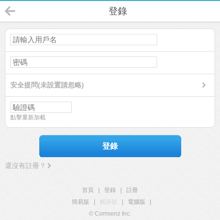
登錄
安全提問(未設置請忽略)
點擊重新加載
登錄
還沒有註冊？
首頁
|
登錄
|
註冊
簡易版
|
觸屏版
|
電腦版
|
© Comsenz Inc.