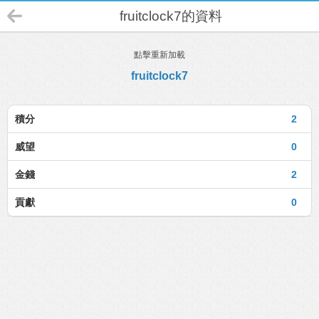
fruitclock7的資料
點擊重新加載
fruitclock7
積分
2
威望
0
金錢
2
貢獻
0