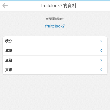
fruitclock7的資料
點擊重新加載
fruitclock7
積分
2
威望
0
金錢
2
貢獻
0