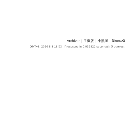
Archiver
|
手機版
|
小黑屋
|
DiscuzX
GMT+8, 2026-8-8 18:53
, Processed in 0.032822 second(s), 5 queries .