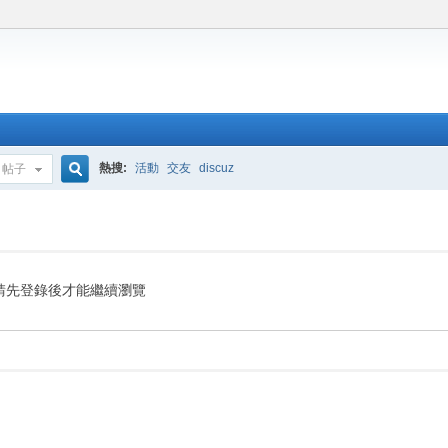
熱搜:
活動
交友
discuz
帖子
搜
索
請先登錄後才能繼續瀏覽