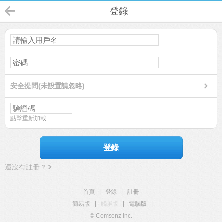
登錄
安全提問(未設置請忽略)
點擊重新加載
登錄
還沒有註冊？
首頁
|
登錄
|
註冊
簡易版
|
觸屏版
|
電腦版
|
© Comsenz Inc.