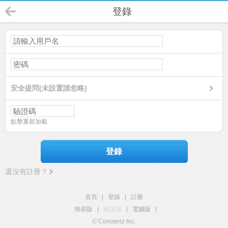
登錄
安全提問(未設置請忽略)
點擊重新加載
登錄
還沒有註冊？
首頁
|
登錄
|
註冊
簡易版
|
觸屏版
|
電腦版
|
© Comsenz Inc.