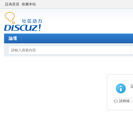
設為首頁
收藏本站
論壇
請稍候...