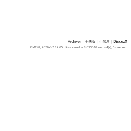
Archiver
|
手機版
|
小黑屋
|
DiscuzX
GMT+8, 2026-8-7 19:05
, Processed in 0.033540 second(s), 5 queries .