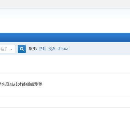
熱搜:
活動
交友
discuz
帖子
搜
索
請先登錄後才能繼續瀏覽