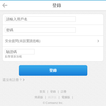
登錄
安全提問(未設置請忽略)
點擊重新加載
登錄
還沒有註冊？
首頁
|
登錄
|
註冊
簡易版
|
觸屏版
|
電腦版
|
© Comsenz Inc.