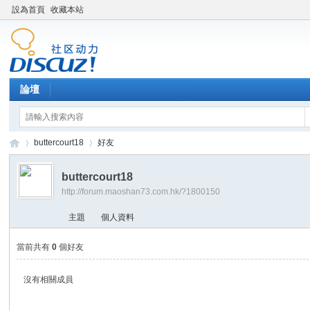
設為首頁
收藏本站
論壇
buttercourt18
好友
buttercourt18
http://forum.maoshan73.com.hk/?1800150
Di
›
›
主題
個人資料
當前共有
0
個好友
沒有相關成員