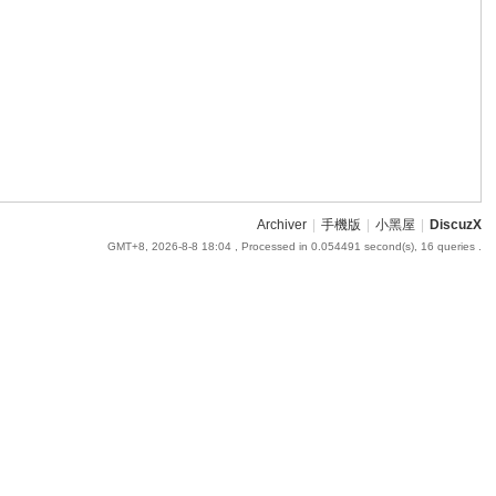
Archiver
|
手機版
|
小黑屋
|
DiscuzX
GMT+8, 2026-8-8 18:04
, Processed in 0.054491 second(s), 16 queries .