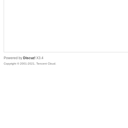
sc
Powered by
Discuz!
X3.4
Copyright © 2001-2021, Tencent Cloud.
uz!
Bo