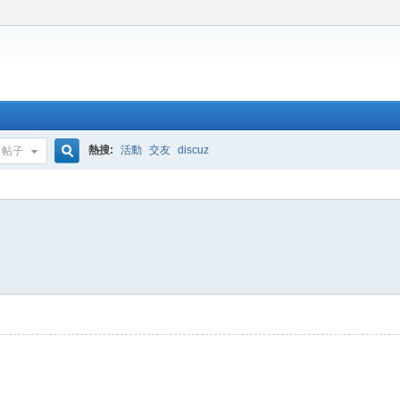
熱搜:
活動
交友
discuz
帖子
搜
索