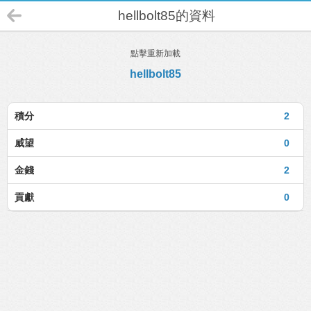
hellbolt85的資料
點擊重新加載
hellbolt85
積分
2
威望
0
金錢
2
貢獻
0