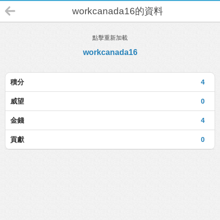
workcanada16的資料
點擊重新加載
workcanada16
積分
4
威望
0
金錢
4
貢獻
0