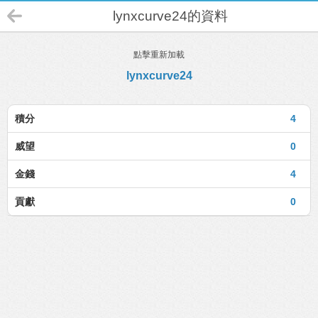
lynxcurve24的資料
點擊重新加載
lynxcurve24
積分
4
威望
0
金錢
4
貢獻
0