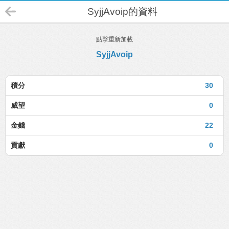
SyjjAvoip的資料
點擊重新加載
SyjjAvoip
積分
30
威望
0
金錢
22
貢獻
0