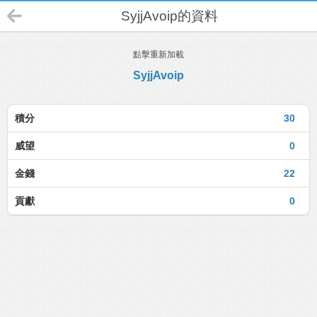
SyjjAvoip的資料
點擊重新加載
SyjjAvoip
積分
30
威望
0
金錢
22
貢獻
0