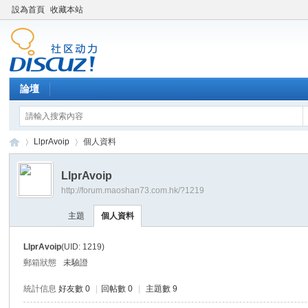
設為首頁
收藏本站
論壇
LlprAvoip
個人資料
LlprAvoip
http://forum.maoshan73.com.hk/?1219
Di
›
›
主題
個人資料
LlprAvoip
(UID: 1219)
郵箱狀態
未驗證
統計信息
好友數 0
|
回帖數 0
|
主題數 9