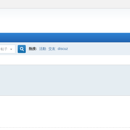
熱搜:
活動
交友
discuz
帖子
搜
索