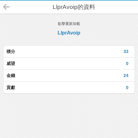
LlprAvoip的資料
點擊重新加載
LlprAvoip
積分
33
威望
0
金錢
24
貢獻
0