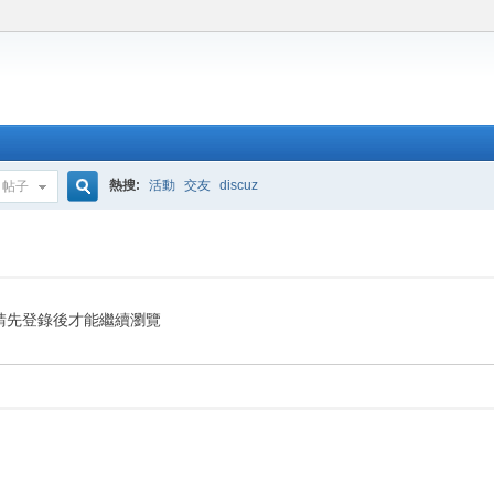
熱搜:
活動
交友
discuz
帖子
搜
索
請先登錄後才能繼續瀏覽