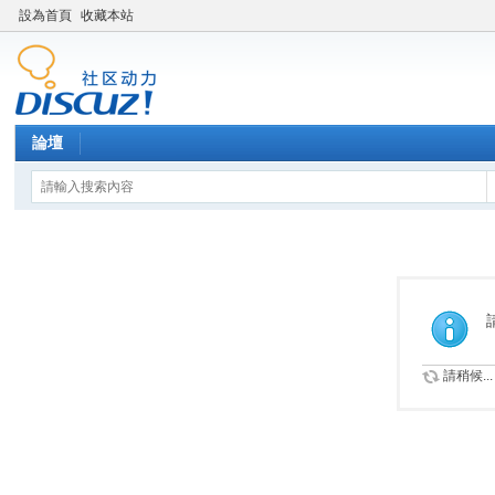
設為首頁
收藏本站
論壇
請稍候...