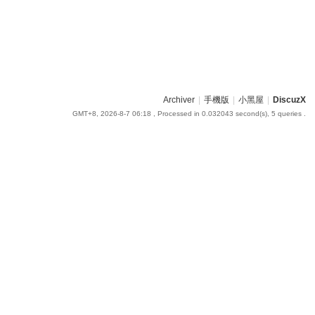
Archiver
|
手機版
|
小黑屋
|
DiscuzX
GMT+8, 2026-8-7 06:18
, Processed in 0.032043 second(s), 5 queries .