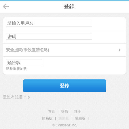
登錄
安全提問(未設置請忽略)
點擊重新加載
登錄
還沒有註冊？
首頁
|
登錄
|
註冊
簡易版
|
觸屏版
|
電腦版
|
© Comsenz Inc.