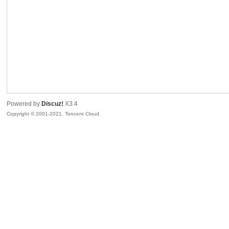
sc
Powered by
Discuz!
X3.4
Copyright © 2001-2021, Tencent Cloud.
uz!
Bo