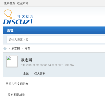
設為首頁
收藏本站
論壇
辰志国
好友
辰志国
http://forum.maoshan73.com.hk/?1798557
Di
›
›
主題
個人資料
當前共有
0
個好友
沒有相關成員