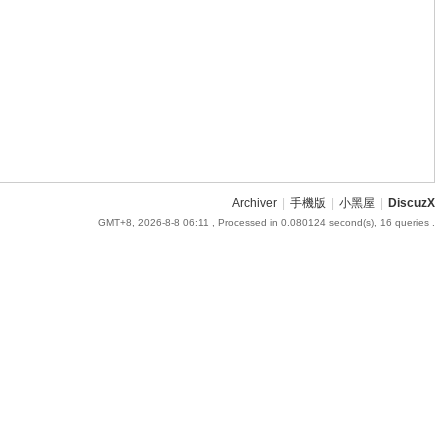
Archiver
|
手機版
|
小黑屋
|
DiscuzX
GMT+8, 2026-8-8 06:11
, Processed in 0.080124 second(s), 16 queries .