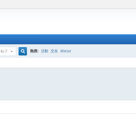
熱搜:
活動
交友
discuz
帖子
搜
索