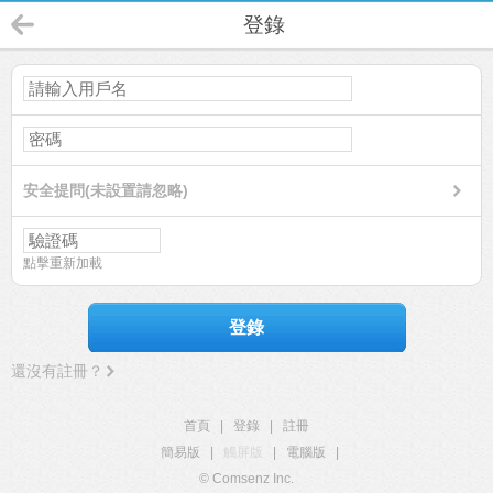
登錄
安全提問(未設置請忽略)
點擊重新加載
登錄
還沒有註冊？
首頁
|
登錄
|
註冊
簡易版
|
觸屏版
|
電腦版
|
© Comsenz Inc.