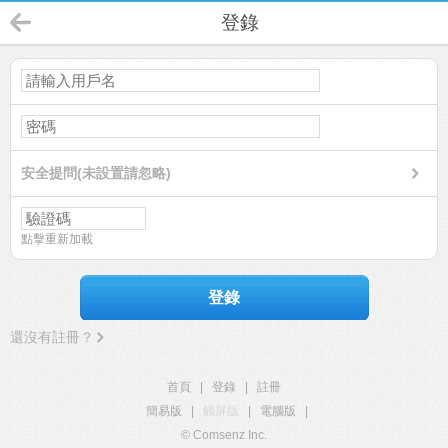
登錄
安全提問(未設置請忽略)
點擊重新加載
登錄
還沒有註冊？
首頁
|
登錄
|
註冊
簡易版
|
觸屏版
|
電腦版
|
© Comsenz Inc.