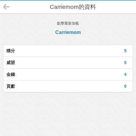
Carriemom的資料
點擊重新加載
Carriemom
積分
5
威望
0
金錢
4
貢獻
0