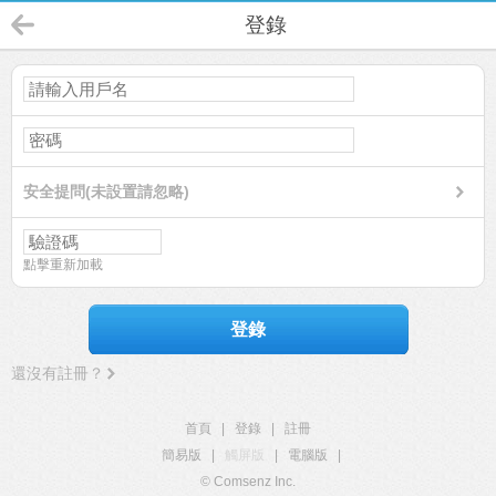
登錄
安全提問(未設置請忽略)
點擊重新加載
登錄
還沒有註冊？
首頁
|
登錄
|
註冊
簡易版
|
觸屏版
|
電腦版
|
© Comsenz Inc.