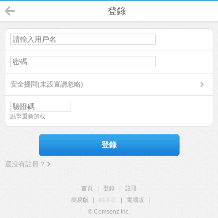
登錄
安全提問(未設置請忽略)
點擊重新加載
登錄
還沒有註冊？
首頁
|
登錄
|
註冊
簡易版
|
觸屏版
|
電腦版
|
© Comsenz Inc.