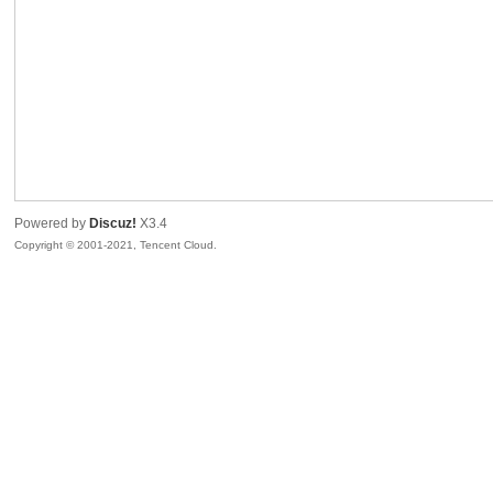
sc
Powered by
Discuz!
X3.4
Copyright © 2001-2021, Tencent Cloud.
uz!
Bo