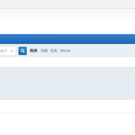
熱搜:
活動
交友
discuz
帖子
搜
索