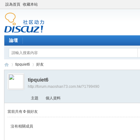
設為首頁
收藏本站
論壇
tipquiet6
好友
tipquiet6
http://forum.maoshan73.com.hk/?1799490
Di
›
›
主題
個人資料
當前共有
0
個好友
沒有相關成員