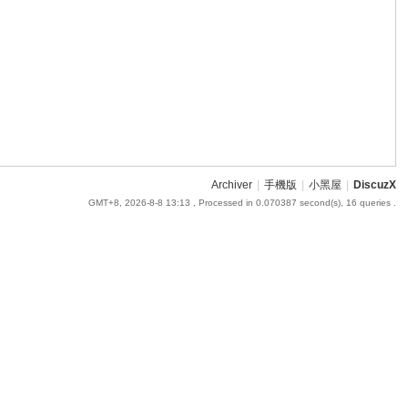
Archiver
|
手機版
|
小黑屋
|
DiscuzX
GMT+8, 2026-8-8 13:13
, Processed in 0.070387 second(s), 16 queries .