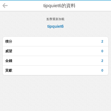
tipquiet6的資料
點擊重新加載
tipquiet6
積分
2
威望
0
金錢
2
貢獻
0