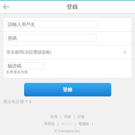
登錄
安全提問(未設置請忽略)
點擊重新加載
登錄
還沒有註冊？
首頁
|
登錄
|
註冊
簡易版
|
觸屏版
|
電腦版
|
© Comsenz Inc.