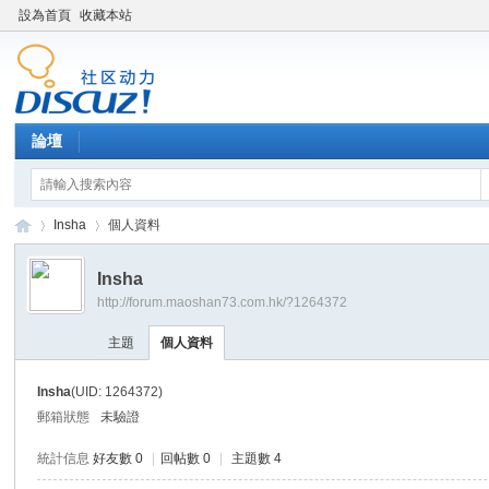
設為首頁
收藏本站
論壇
Insha
個人資料
Insha
http://forum.maoshan73.com.hk/?1264372
Di
›
›
主題
個人資料
Insha
(UID: 1264372)
郵箱狀態
未驗證
統計信息
好友數 0
|
回帖數 0
|
主題數 4