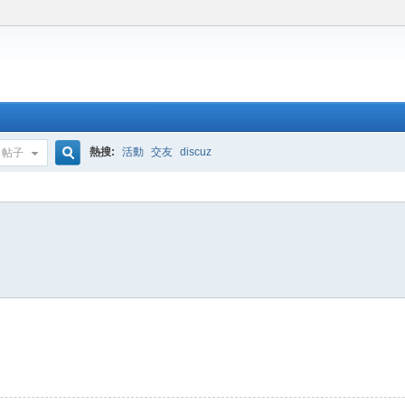
熱搜:
活動
交友
discuz
帖子
搜
索