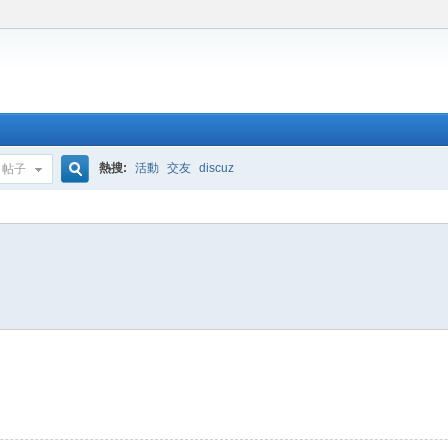
熱搜:
活動
交友
discuz
帖子
搜
索