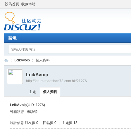
設為首頁
收藏本站
論壇
LcikAvoip
個人資料
LcikAvoip
http://forum.maoshan73.com.hk/?1276
Di
›
›
主題
個人資料
LcikAvoip
(UID: 1276)
郵箱狀態
未驗證
統計信息
好友數 0
|
回帖數 0
|
主題數 13