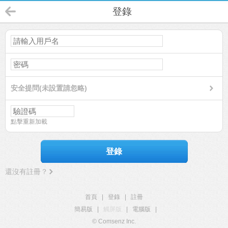
登錄
安全提問(未設置請忽略)
點擊重新加載
登錄
還沒有註冊？
首頁
|
登錄
|
註冊
簡易版
|
觸屏版
|
電腦版
|
© Comsenz Inc.