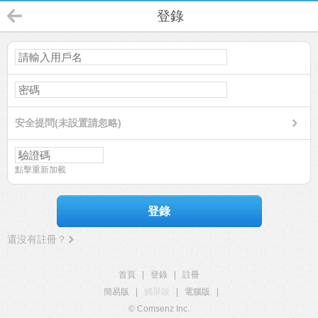
登錄
安全提問(未設置請忽略)
點擊重新加載
登錄
還沒有註冊？
首頁
|
登錄
|
註冊
簡易版
|
觸屏版
|
電腦版
|
© Comsenz Inc.