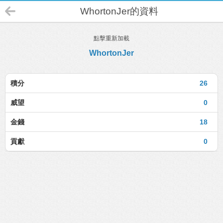
WhortonJer的資料
點擊重新加載
WhortonJer
積分
26
威望
0
金錢
18
貢獻
0