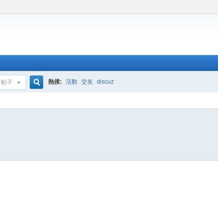
熱搜:
活動
交友
discuz
帖子
搜
索