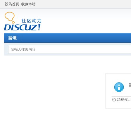
設為首頁
收藏本站
論壇
請稍候...