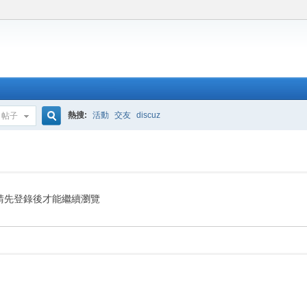
熱搜:
活動
交友
discuz
帖子
搜
索
請先登錄後才能繼續瀏覽