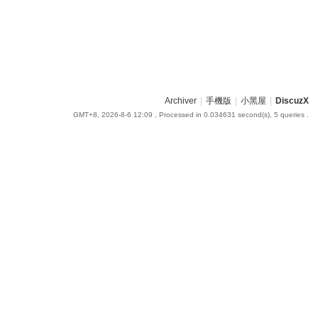
Archiver
|
手機版
|
小黑屋
|
DiscuzX
GMT+8, 2026-8-6 12:09
, Processed in 0.034631 second(s), 5 queries .