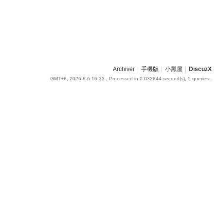
Archiver
|
手機版
|
小黑屋
|
DiscuzX
GMT+8, 2026-8-6 16:33
, Processed in 0.032844 second(s), 5 queries .