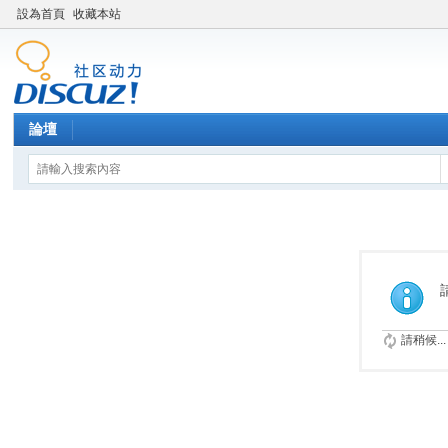
設為首頁
收藏本站
論壇
請稍候...