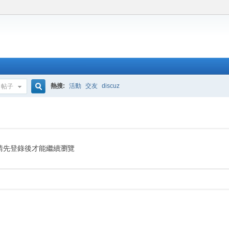
熱搜:
活動
交友
discuz
帖子
搜
索
請先登錄後才能繼續瀏覽