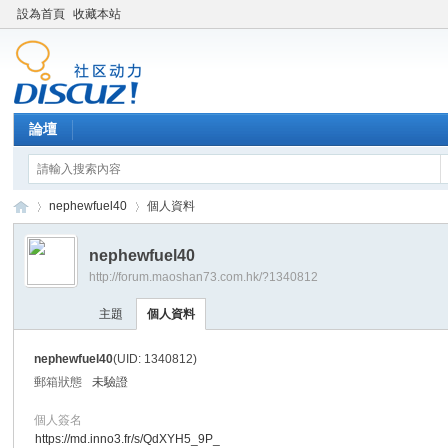
設為首頁
收藏本站
論壇
nephewfuel40
個人資料
nephewfuel40
http://forum.maoshan73.com.hk/?1340812
Di
›
›
主題
個人資料
nephewfuel40
(UID: 1340812)
郵箱狀態
未驗證
個人簽名
https://md.inno3.fr/s/QdXYH5_9P_