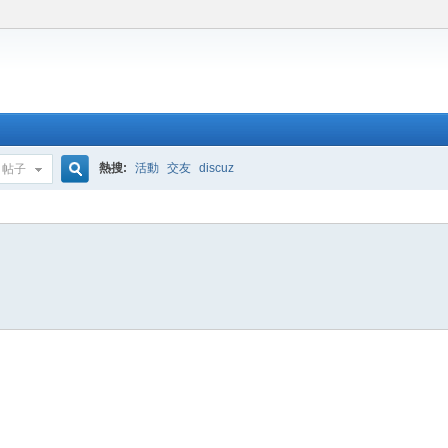
熱搜:
活動
交友
discuz
帖子
搜
索