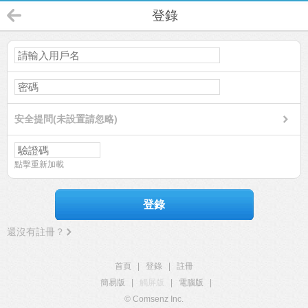
登錄
安全提問(未設置請忽略)
點擊重新加載
登錄
還沒有註冊？
首頁
|
登錄
|
註冊
簡易版
|
觸屏版
|
電腦版
|
© Comsenz Inc.