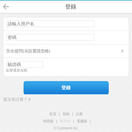
登錄
安全提問(未設置請忽略)
點擊重新加載
登錄
還沒有註冊？
首頁
|
登錄
|
註冊
簡易版
|
觸屏版
|
電腦版
|
© Comsenz Inc.