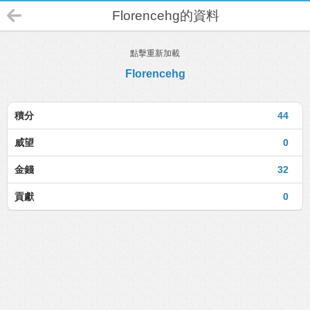
Florencehg的資料
點擊重新加載
Florencehg
積分
44
威望
0
金錢
32
貢獻
0