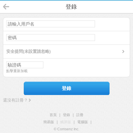
登錄
安全提問(未設置請忽略)
點擊重新加載
登錄
還沒有註冊？
首頁
|
登錄
|
註冊
簡易版
|
觸屏版
|
電腦版
|
© Comsenz Inc.