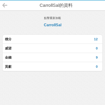
CarrollSal的資料
點擊重新加載
CarrollSal
積分
12
威望
0
金錢
9
貢獻
0