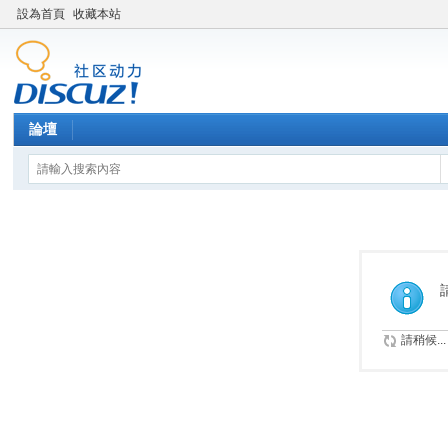
設為首頁
收藏本站
論壇
請稍候...