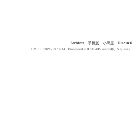
Archiver
|
手機版
|
小黑屋
|
DiscuzX
GMT+8, 2026-8-9 19:44
, Processed in 0.048435 second(s), 5 queries .