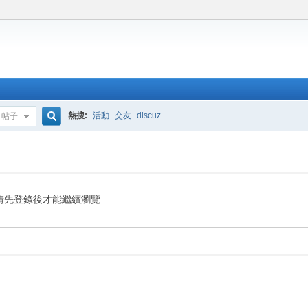
熱搜:
活動
交友
discuz
帖子
搜
索
請先登錄後才能繼續瀏覽