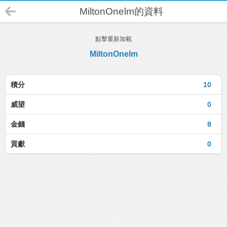
MiltonOnelm的資料
點擊重新加載
MiltonOnelm
積分
10
威望
0
金錢
8
貢獻
0