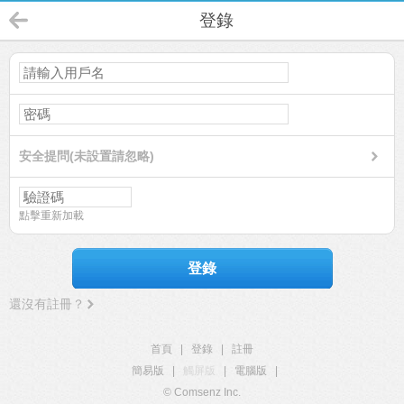
登錄
安全提問(未設置請忽略)
點擊重新加載
登錄
還沒有註冊？
首頁
|
登錄
|
註冊
簡易版
|
觸屏版
|
電腦版
|
© Comsenz Inc.