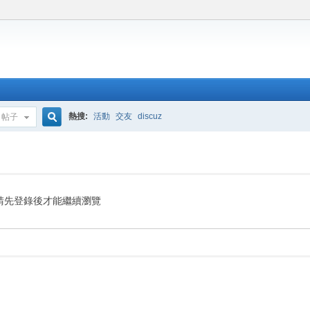
熱搜:
活動
交友
discuz
帖子
搜
索
請先登錄後才能繼續瀏覽