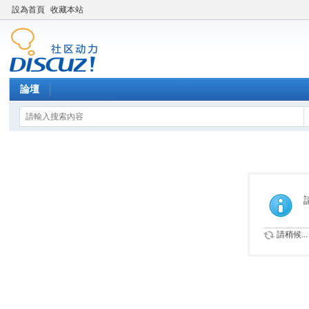
設為首頁
收藏本站
論壇
請稍候...