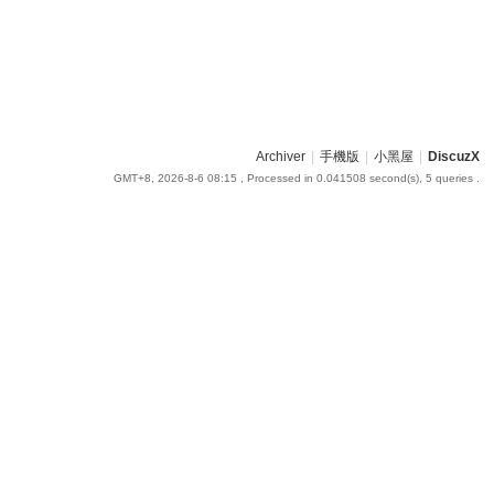
Archiver
|
手機版
|
小黑屋
|
DiscuzX
GMT+8, 2026-8-6 08:15
, Processed in 0.041508 second(s), 5 queries .