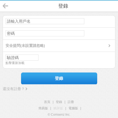
登錄
安全提問(未設置請忽略)
點擊重新加載
登錄
還沒有註冊？
首頁
|
登錄
|
註冊
簡易版
|
觸屏版
|
電腦版
|
© Comsenz Inc.