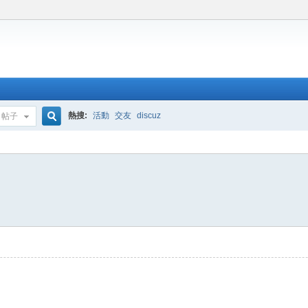
熱搜:
活動
交友
discuz
帖子
搜
索