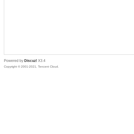
sc
Powered by
Discuz!
X3.4
Copyright © 2001-2021, Tencent Cloud.
uz!
Bo