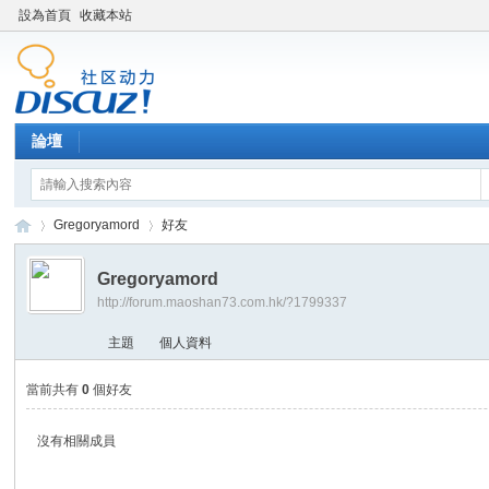
設為首頁
收藏本站
論壇
Gregoryamord
好友
Gregoryamord
http://forum.maoshan73.com.hk/?1799337
Di
›
›
主題
個人資料
當前共有
0
個好友
沒有相關成員