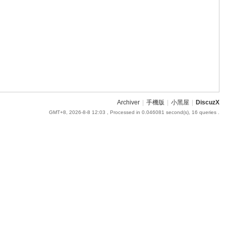
Archiver
|
手機版
|
小黑屋
|
DiscuzX
GMT+8, 2026-8-8 12:03
, Processed in 0.046081 second(s), 16 queries .