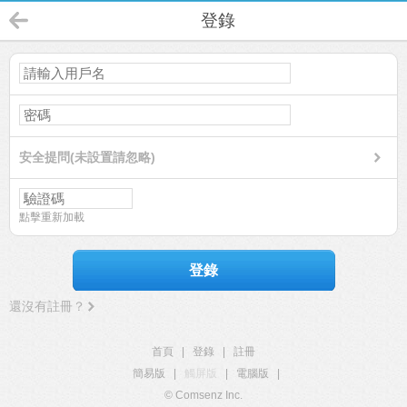
登錄
安全提問(未設置請忽略)
點擊重新加載
登錄
還沒有註冊？
首頁
|
登錄
|
註冊
簡易版
|
觸屏版
|
電腦版
|
© Comsenz Inc.