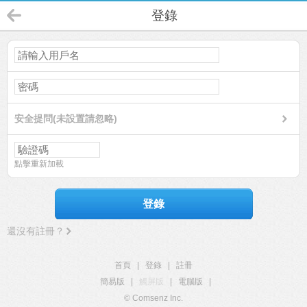
登錄
安全提問(未設置請忽略)
點擊重新加載
登錄
還沒有註冊？
首頁
|
登錄
|
註冊
簡易版
|
觸屏版
|
電腦版
|
© Comsenz Inc.